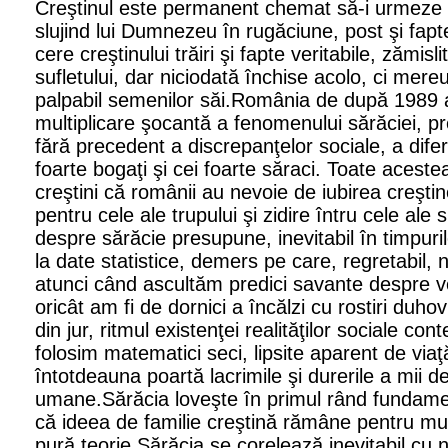
Creştinul este permanent chemat să-i urmeze lu
slujind lui Dumnezeu în rugăciune, post şi fapt
cere creştinului trăiri şi fapte veritabile, zămisl
sufletului, dar niciodată închise acolo, ci mere
palpabil semenilor săi.România de după 1989 
multiplicare şocantă a fenomenului sărăciei, 
fără precedent a discrepanţelor sociale, a difer
foarte bogaţi şi cei foarte săraci. Toate aces
creştini că românii au nevoie de iubirea creşti
pentru cele ale trupului şi zidire întru cele ale 
despre sărăcie presupune, inevitabil în timpuri
la date statistice, demers pe care, regretabil, 
atunci când ascultăm predici savante despre ver
oricât am fi de dornici a încălzi cu rostiri duhov
din jur, ritmul existenţei realităţilor sociale c
folosim matematici seci, lipsite aparent de via
întotdeauna poartă lacrimile şi durerile a mii 
umane.Sărăcia loveşte în primul rând fundament
că ideea de familie creştină rămâne pentru mul
pură teorie.Sărăcia se corelează inevitabil cu n