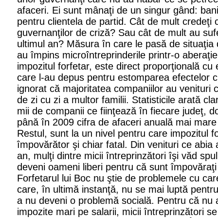
afaceri. Ei sunt mânaţi de un singur gând: bani
pentru clientela de partid. Cât de mult credeţi 
guvernanţilor de criză? Sau cât de mult au suferit
ultimul an? Măsura în care le pasă de situaţia
au împins microîntreprinderile printr-o aberaţi
impozitul forfetar, este direct proporţională cu 
care l-au depus pentru estomparea efectelor cri
ignorat că majoritatea companiilor au venituri 
de zi cu zi a multor familii. Statisticile arată cl
mii de companii ce fiinţează în fiecare judeţ,
până în 2009 cifra de afaceri anuală mai mare 
Restul, sunt la un nivel pentru care impozitul f
împovărător şi chiar fatal. Din venituri ce abia
an, mulţi dintre micii întreprinzători îşi văd spu
deveni oameni liberi pentru că sunt împovăraţi 
Forfetarul lui Boc nu ştie de problemele cu ca
care, în ultimă instanţă, nu se mai luptă pentru
a nu deveni o problemă socială. Pentru că nu 
impozite mari pe salarii, micii întreprinzători 