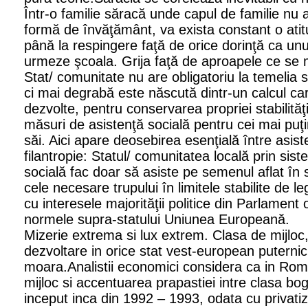
Într-o familie săracă unde capul de familie nu 
formă de învăţământ, va exista constant o atit
până la respingere faţă de orice dorinţă ca unul
urmeze şcoala. Grija faţă de aproapele ce se 
Stat/ comunitate nu are obligatoriu la temelia 
ci mai degrabă este născută dintr-un calcul care
dezvolte, pentru conservarea propriei stabilităţi 
măsuri de asistenţă socială pentru cei mai puţi
săi. Aici apare deosebirea esenţială între asist
filantropie: Statul/ comunitatea locală prin sis
socială fac doar să asiste pe semenul aflat în 
cele necesare trupului în limitele stabilite de 
cu interesele majorităţii politice din Parlament
normele supra-statului Uniunea Europeană.
Mizerie extrema si lux extrem. Clasa de mijloc
dezvoltare in orice stat vest-european puterni
moara.Analistii economici considera ca in Roma
mijloc si accentuarea prapastiei intre clasa bo
inceput inca din 1992 – 1993, odata cu privatiz