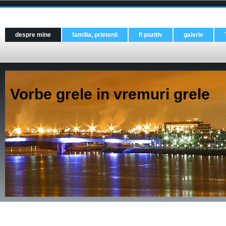
despre mine
familia, prietenii
fi pozitiv
galerie
Vorbe grele in vremuri grele