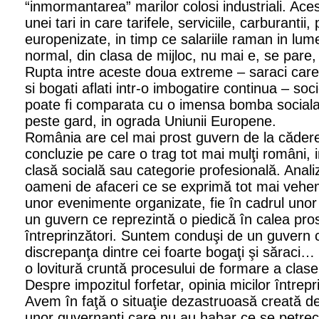
“inmormantarea” marilor colosi industriali. Ace
unei tari in care tarifele, serviciile, carburantii,
europenizate, in timp ce salariile raman in lume
normal, din clasa de mijloc, nu mai e, se pare, 
Rupta intre aceste doua extreme – saraci care
si bogati aflati intr-o imbogatire continua – s
poate fi comparata cu o imensa bomba social
peste gard, in ograda Uniunii Europene.
România are cel mai prost guvern de la căder
concluzie pe care o trag tot mai mulţi români, in
clasă socială sau categorie profesională. Analiz
oameni de afaceri ce se exprimă tot mai vehem
unor evenimente organizate, fie în cadrul unor 
un guvern ce reprezintă o piedică în calea prosp
întreprinzători. Suntem conduşi de un guvern 
discrepanţa dintre cei foarte bogaţi şi săraci…
o lovitură cruntă procesului de formare a clasei
Despre impozitul forfetar, opinia micilor întrep
Avem în faţă o situaţie dezastruoasă creată d
unor guvernanţi care nu au habar ce se petrece 