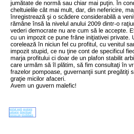
jumătate de normă sau chiar mai puţin. În condi
cheltuielile cât mai mult, dar, din nefericire, m
înregistrează şi o scădere considerabilă a veni
rămâne însă la nivelul anului 2009 dintr-o raţ
vederi democrate nu are cum să le accepte. E
cu un impozit ce pune frâne iniţiativei private.
corelează în niciun fel cu profitul, cu venitul s
impozit stupid, ce nu ţine cont de specificul fie
marja profitului ci doar de un plafon stabilit arb
care urmăm să îl plătim, să fim consultaţi în v
frazelor pompoase, guvernanţii sunt pregătiţi s
graţie micilor afaceri.
Avem un guvern malefic!
portal web
avatare
saloane
download
horoscop
imobiliare